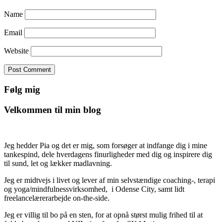
Name
Email
Website
Følg mig
Velkommen til min blog
Jeg hedder Pia og det er mig, som forsøger at indfange dig i mine
tankespind, dele hverdagens finurligheder med dig og inspirere dig
til sund, let og lækker madlavning.
Jeg er midtvejs i livet og lever af min selvstændige coaching-, terapi
og yoga/mindfulnessvirksomhed, i Odense City, samt lidt
freelancelærerarbejde on-the-side.
Jeg er villig til bo på en sten, for at opnå størst mulig frihed til at