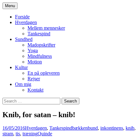
Skip
Menu
to
– en blog om hverdagens små glæder og
Quindeliv
content
Forside
udfordringer set fra et kvindeperspektiv
Hverdagen
Mellem mennesker
Tankespind
Sundhed
Madopskrifter
Yoga
Mindfulness
Motion
Kultur
En på opleveren
Rejser
Om mig
Kontakt
Search
for:
Knib, for satan – knib!
16/05/2016
Hverdagen
,
Tankespind
bækkenbund
,
inkontinens
,
knib
,
stram
,
tis
,
træning
Quinde