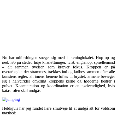
Nu har udfordringen sneget sig med i træninglokalet. Hop op og
ned, løb på stedet, høje knæløftninger, tvist, englehop, sprællemand
– alt sammen øvelser, som kræver fokus. Kroppen er på
overarbejde: der strammes, trækkes ind og knibes sammen efter alle
kunstens regler, alt imens benene løftes til brystet, armene bevæger
sig i halvcirkler omkring kroppens kerne og fødderne fjedrer i
gulvet. Koncentration og koordination er en nødvendighed, hvis
katastrofen skal undgås.
Heldigvis har jeg fundet flere smutveje til at undgå alt for voldsom
utæthed: