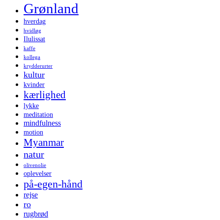
Grønland
hverdag
hvidløg
Ilulissat
kaffe
kollega
krydderurter
kultur
kvinder
kærlighed
lykke
meditation
mindfulness
motion
Myanmar
natur
olivenolie
oplevelser
på-egen-hånd
rejse
ro
rugbrød