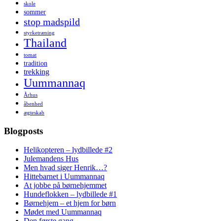
skole
sommer
stop madspild
styrketræning
Thailand
tomat
tradition
trekking
Uummannaq
Århus
åbenhed
ægteskab
Blogposts
Helikopteren – lydbillede #2
Julemandens Hus
Men hvad siger Henrik…?
Hittebarnet i Uummannaq
At jobbe på børnehjemmet
Hundeflokken – lydbillede #1
Børnehjem – et hjem for børn
Mødet med Uummannaq
Den første gang