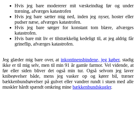
Hvis jeg bare modererer mit væskeindtag før og under
træning, afværges katastrofen
Hvis jeg bare sætter mig ned, inden jeg nyser, hoster eller
pudser næse, afværges katastrofen.
Hvis jeg bare sørger for konstant tom blære, afværges
katastrofen.
Hvis bare mit liv er tilstrækkelig kedeligt til, at jeg aldrig får
grineflip, afværges katastrofen.
Jeg glæder mig bare over, at
inkontinensbindene, jeg køber
, stadig
ikke er til mig selv, men til min 91 år gamle farmor. Vel vidende, at
før eller siden bliver det også min tur. Også selvom jeg laver
knibeøvelser både, mens jeg vasker op og kører bil, træner
bækkenbundsøvelser på gulvet eller vandrer rundt i stuen med alle
muskler hårdt spændt omkring mine
bækkenbundskugler
.