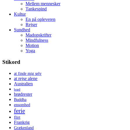
Mellem mennesker
Tankespind
Kultur
En på opleveren
Rejser
Sundhed
Madopskrifter
Mindfulness
Motion
Yoga
Stikord
at finde mig selv
at rejse alene
Australien
brød
brødrester
Buddha
ensomhed
ferie
flirt
Frankrig
Grækenland