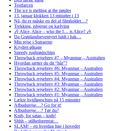
Testfarcen
The ice is melting at the pøules
13. januar klokken 13 minutter i 13
Nå, du er måske en del af filmholdet…?
Trekking, isbjerge og kælving
🎶 Alice, Alice – who the f… is Alice? 🎶
Da Grønlandseventyret faldt i hak…
Min rejse i Sutraerne
Krydret ølkage
Speedy rugbrødschips
Throwback rejsebrev #7 – Myanmar – Australien
Hvordan sætter du dit “hår”?
Throwback rejsebrev #6: Myanmar – Australien
Throwback rejsebrev #5: Myanmar – Australien
Throwback rejsebrev #4: Myanmar – Australien
Throwback rejsebrev #3: Myanmar – Australien
Throwback rejsebrev #2: Myanmar – Australien
Throwback rejsebrev #1: Myanmar – Australien
Lækre hvidløgschips på 15 minutter
Afbudsrejse…? Go for it!
Afbudsrejse…? Tør du?
Knib, for satan – knib!
Shhh – stilhedsretreat…
SLAM! – en hverdag lige i hovedet