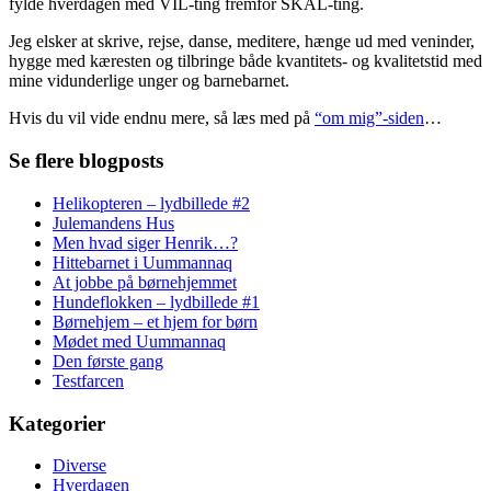
fylde hverdagen med VIL-ting fremfor SKAL-ting.
Jeg elsker at skrive, rejse, danse, meditere, hænge ud med veninder,
hygge med kæresten og tilbringe både kvantitets- og kvalitetstid med
mine vidunderlige unger og barnebarnet.
Hvis du vil vide endnu mere, så læs med på
“om mig”-siden
…
Se flere blogposts
Helikopteren – lydbillede #2
Julemandens Hus
Men hvad siger Henrik…?
Hittebarnet i Uummannaq
At jobbe på børnehjemmet
Hundeflokken – lydbillede #1
Børnehjem – et hjem for børn
Mødet med Uummannaq
Den første gang
Testfarcen
Kategorier
Diverse
Hverdagen