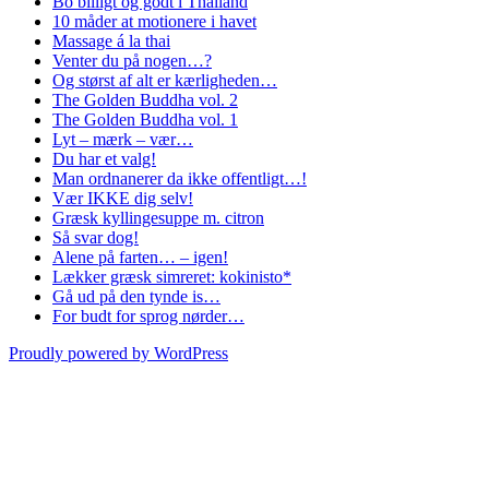
Bo billigt og godt i Thailand
10 måder at motionere i havet
Massage á la thai
Venter du på nogen…?
Og størst af alt er kærligheden…
The Golden Buddha vol. 2
The Golden Buddha vol. 1
Lyt – mærk – vær…
Du har et valg!
Man ordnanerer da ikke offentligt…!
Vær IKKE dig selv!
Græsk kyllingesuppe m. citron
Så svar dog!
Alene på farten… – igen!
Lækker græsk simreret: kokinisto*
Gå ud på den tynde is…
For budt for sprog nørder…
Proudly powered by WordPress