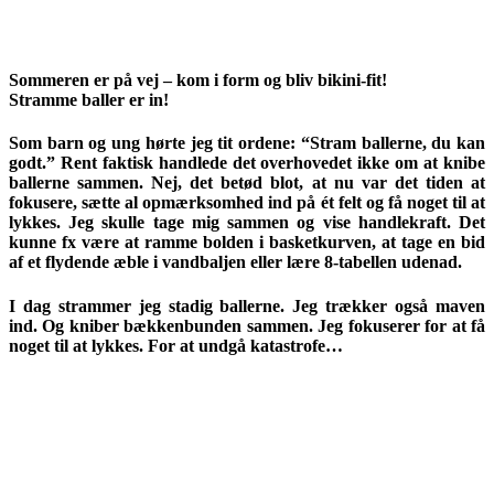
Sommeren er på vej – kom i form og bliv bikini-fit!
Stramme baller er in!
Som barn og ung hørte jeg tit ordene: “Stram ballerne, du kan
godt.” Rent faktisk handlede det overhovedet ikke om at knibe
ballerne sammen. Nej, det betød blot, at nu var det tiden at
fokusere, sætte al opmærksomhed ind på ét felt og få noget til at
lykkes. Jeg skulle tage mig sammen og vise handlekraft. Det
kunne fx være at ramme bolden i basketkurven, at tage en bid
af et flydende æble i vandbaljen eller lære 8-tabellen udenad.
I dag strammer jeg stadig ballerne. Jeg trækker også maven
ind. Og kniber bækkenbunden sammen. Jeg fokuserer for at få
noget til at lykkes. For at undgå katastrofe…