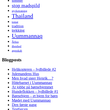
sommer
stop madspild
styrketræning
Thailand
tomat
tradition
trekking
Uummannaq
Århus
åbenhed
ægteskab
Blogposts
Helikopteren – lydbillede #2
Julemandens Hus
Men hvad siger Henrik…?
Hittebarnet i Uummannaq
At jobbe på børnehjemmet
Hundeflokken – lydbillede #1
Børnehjem – et hjem for børn
Mødet med Uummannaq
Den første gang
Testfarcen