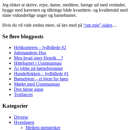
Jeg elsker at skrive, rejse, danse, meditere, hænge ud med veninder,
hygge med kæresten og tilbringe både kvantitets- og kvalitetstid med
mine vidunderlige unger og barnebarnet.
Hvis du vil vide endnu mere, så læs med på
“om mig”-siden
…
Se flere blogposts
Helikopteren – lydbillede #2
Julemandens Hus
Men hvad siger Henrik…?
Hittebarnet i Uummannaq
At jobbe på børnehjemmet
Hundeflokken – lydbillede #1
Børnehjem – et hjem for børn
Mødet med Uummannaq
Den første gang
Testfarcen
Kategorier
Diverse
Hverdagen
Mellem mennesker