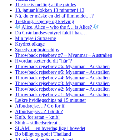
The ice is melting at the pøules
13. januar klokken 13 minutter i 13
Nå, du er måske en del af filmholdet…?
Trekking, isbjerge og kælving
Alice, Alice – who the f… is Alice?
Da Grønlandseventyret faldt i hak…
Min rejse i Sutraerne
Krydret ølkage
Speedy rugbrødschips
Throwback rejsebrev #7 – Myanmar – Australien
Hvordan sætter du dit “hår”?
Throwback rejsebrev #6: Myanmar – Australien
Throwback rejsebrev #5: Myanmar – Australien
Throwback rejsebrev #4: Myanmar – Australien
Throwback rejsebrev #3: Myanmar – Australien
Throwback rejsebrev #2: Myanmar – Australien
Throwback rejsebrev #1: Myanmar – Australien
Lækre hvidløgschips på 15 minutter
Afbudsrejse…? Go for it!
Afbudsrejse…? Tør du?
Knib, for satan – knib!
Shhh – stilhedsretreat…
SLAM! – en hverdag lige i hovedet
Bo billigt og godt i Thailand
10 måder at motionere i havet