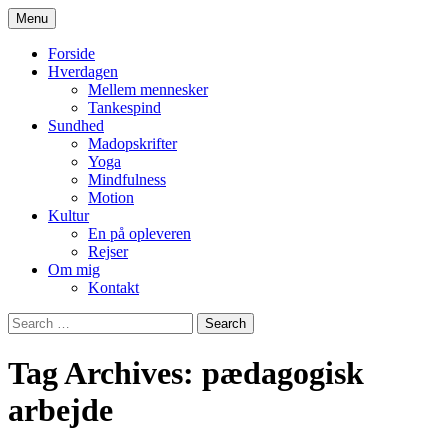
Skip
Menu
to
– en blog om hverdagens små glæder og
Quindeliv
content
Forside
udfordringer set fra et kvindeperspektiv
Hverdagen
Mellem mennesker
Tankespind
Sundhed
Madopskrifter
Yoga
Mindfulness
Motion
Kultur
En på opleveren
Rejser
Om mig
Kontakt
Search
for:
Tag Archives: pædagogisk
arbejde