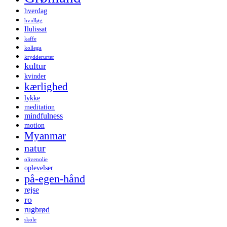
hverdag
hvidløg
Ilulissat
kaffe
kollega
krydderurter
kultur
kvinder
kærlighed
lykke
meditation
mindfulness
motion
Myanmar
natur
olivenolie
oplevelser
på-egen-hånd
rejse
ro
rugbrød
skole