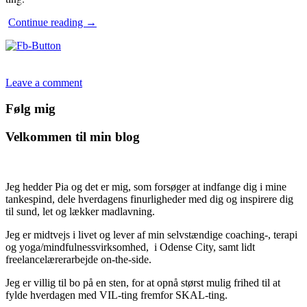
At
Continue reading
→
jobbe
på
børnehjemmet
Leave a comment
Følg mig
Velkommen til min blog
Jeg hedder Pia og det er mig, som forsøger at indfange dig i mine
tankespind, dele hverdagens finurligheder med dig og inspirere dig
til sund, let og lækker madlavning.
Jeg er midtvejs i livet og lever af min selvstændige coaching-, terapi
og yoga/mindfulnessvirksomhed, i Odense City, samt lidt
freelancelærerarbejde on-the-side.
Jeg er villig til bo på en sten, for at opnå størst mulig frihed til at
fylde hverdagen med VIL-ting fremfor SKAL-ting.