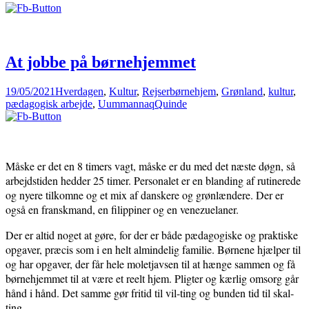
At jobbe på børnehjemmet
19/05/2021
Hverdagen
,
Kultur
,
Rejser
børnehjem
,
Grønland
,
kultur
,
pædagogisk arbejde
,
Uummannaq
Quinde
Måske er det en 8 timers vagt, måske er du med det næste døgn, så
arbejdstiden hedder 25 timer. Personalet er en blanding af rutinerede
og nyere tilkomne og et mix af danskere og grønlændere. Der er
også en franskmand, en filippiner og en venezuelaner.
Der er altid noget at gøre, for der er både pædagogiske og praktiske
opgaver, præcis som i en helt almindelig familie. Børnene hjælper til
og har opgaver, der får hele moletjavsen til at hænge sammen og få
børnehjemmet til at være et reelt hjem. Pligter og kærlig omsorg går
hånd i hånd. Det samme gør fritid til vil-ting og bunden tid til skal-
ting.