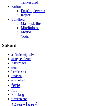
Tankespind
Kultur
En på opleveren
Rejser
Sundhed
Madopskrifter
Mindfulness
Motion
Yoga
Stikord
at finde mig selv
at rejse alene
Australien
brød
brødrester
Buddha
ensomhed
ferie
flirt
Frankrig
Grækenland
Grønland