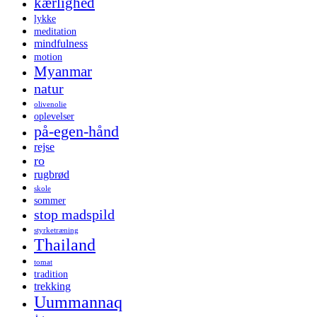
kærlighed
lykke
meditation
mindfulness
motion
Myanmar
natur
olivenolie
oplevelser
på-egen-hånd
rejse
ro
rugbrød
skole
sommer
stop madspild
styrketræning
Thailand
tomat
tradition
trekking
Uummannaq