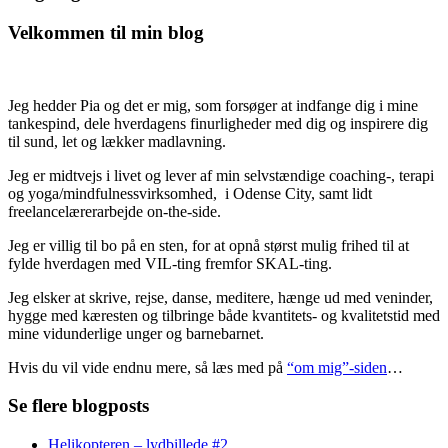
Velkommen til min blog
Jeg hedder Pia og det er mig, som forsøger at indfange dig i mine
tankespind, dele hverdagens finurligheder med dig og inspirere dig
til sund, let og lækker madlavning.
Jeg er midtvejs i livet og lever af min selvstændige coaching-, terapi
og yoga/mindfulnessvirksomhed, i Odense City, samt lidt
freelancelærerarbejde on-the-side.
Jeg er villig til bo på en sten, for at opnå størst mulig frihed til at
fylde hverdagen med VIL-ting fremfor SKAL-ting.
Jeg elsker at skrive, rejse, danse, meditere, hænge ud med veninder,
hygge med kæresten og tilbringe både kvantitets- og kvalitetstid med
mine vidunderlige unger og barnebarnet.
Hvis du vil vide endnu mere, så læs med på
“om mig”-siden
…
Se flere blogposts
Helikopteren – lydbillede #2