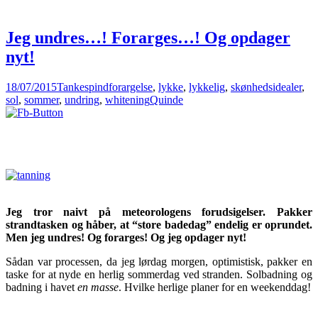
Jeg undres…! Forarges…! Og opdager
nyt!
18/07/2015
Tankespind
forargelse
,
lykke
,
lykkelig
,
skønhedsidealer
,
sol
,
sommer
,
undring
,
whitening
Quinde
Jeg tror naivt på meteorologens forudsigelser. Pakker
strandtasken og håber, at “store badedag” endelig er oprundet.
Men jeg undres! Og forarges! Og jeg opdager nyt!
Sådan var processen, da jeg lørdag morgen, optimistisk, pakker en
taske for at nyde en herlig sommerdag ved stranden. Solbadning og
badning i havet
en masse
. Hvilke herlige planer for en weekenddag!