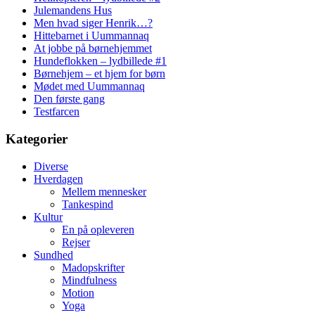
Julemandens Hus
Men hvad siger Henrik…?
Hittebarnet i Uummannaq
At jobbe på børnehjemmet
Hundeflokken – lydbillede #1
Børnehjem – et hjem for børn
Mødet med Uummannaq
Den første gang
Testfarcen
Kategorier
Diverse
Hverdagen
Mellem mennesker
Tankespind
Kultur
En på opleveren
Rejser
Sundhed
Madopskrifter
Mindfulness
Motion
Yoga