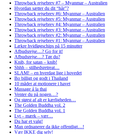
Throwback rejsebrev #7 – Myanmar – Australien
Hvordan sætter du dit “hår”?
Throwback rejsebrev #6: Myanmar – Australien
Throwback rejsebrev #5: Myanmar – Australien
Throwback rejsebrev #4: Myanmar – Australien
Throwback rejsebrev #3: Myanmar – Australien
Throwback rejsebrev #2: Myanmar – Australien
Throwback rejsebrev #1: Myanmar – Australien
Lækre hvidløgschips på 15 minutter
Afbudsrejse…? Go for it!
Afbudsrejse…? Tør du?
Knib, for satan – knib!
Shhh – stilhedsretreat…
SLAM! – en hverdag lige i hovedet
Bo billigt og godt i Thailand
10 måder at motionere i havet
Massage á la thai
Venter du på nogen…?
Og størst af alt er kærligheden…
The Golden Buddha vol. 2
The Golden Buddha vol. 1
Lyt – mærk – vær…
Du har et valg!
Man ordnanerer da ikke offentligt…!
Vær IKKE dig selv!