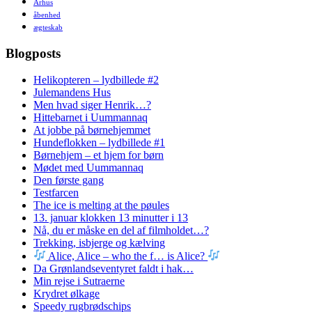
Århus
åbenhed
ægteskab
Blogposts
Helikopteren – lydbillede #2
Julemandens Hus
Men hvad siger Henrik…?
Hittebarnet i Uummannaq
At jobbe på børnehjemmet
Hundeflokken – lydbillede #1
Børnehjem – et hjem for børn
Mødet med Uummannaq
Den første gang
Testfarcen
The ice is melting at the pøules
13. januar klokken 13 minutter i 13
Nå, du er måske en del af filmholdet…?
Trekking, isbjerge og kælving
Alice, Alice – who the f… is Alice?
Da Grønlandseventyret faldt i hak…
Min rejse i Sutraerne
Krydret ølkage
Speedy rugbrødschips