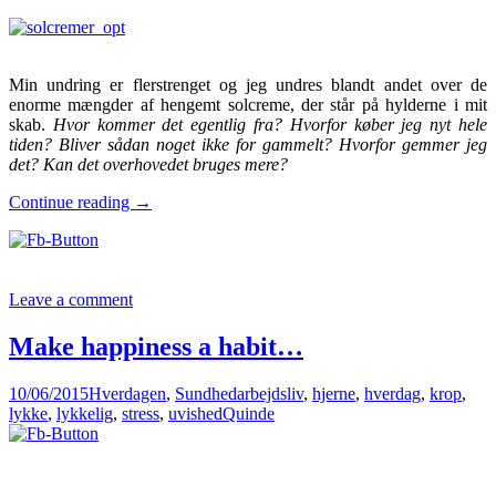
Min undring er flerstrenget og jeg undres blandt andet over de
enorme mængder af hengemt solcreme, der står på hylderne i mit
skab.
Hvor kommer det egentlig fra? Hvorfor køber jeg nyt hele
tiden? Bliver sådan noget ikke for gammelt? Hvorfor gemmer jeg
det? Kan det overhovedet bruges mere?
Jeg
Continue reading
→
undres…!
Forarges…!
Og
opdager
Leave a comment
nyt!
Make happiness a habit…
10/06/2015
Hverdagen
,
Sundhed
arbejdsliv
,
hjerne
,
hverdag
,
krop
,
lykke
,
lykkelig
,
stress
,
uvished
Quinde