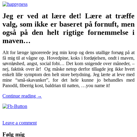
Jeg er ved at lære det! Lære at træffe
valg, som ikke er baseret på fornuft, men
også på den helt rigtige fornemmelse i
maven…
Alt for længe ignorerede jeg min krop og dens utallige forsøg på at
få mig til at vågne op. Hovedpine, koks i fordøjelsen, ondt i maven,
søvnløshed, angst, social fobi… Det kom snigende over måneder, –
nej, faktisk over år!
Og måske netop derfor tillagde jeg ikke hvert
enkelt lille symptom den helt store betydning. Jeg lærte at leve med
mine “små-skavanker”, for det hele kunne jo behandles med
Panodil, fiberrig kost, baldrian til natten, …you name it!
Make
Continue reading
→
happiness
a
habit…
Leave a comment
Følg mig