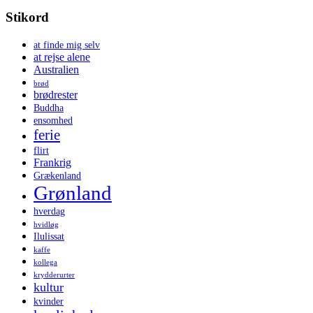
Stikord
at finde mig selv
at rejse alene
Australien
brød
brødrester
Buddha
ensomhed
ferie
flirt
Frankrig
Grækenland
Grønland
hverdag
hvidløg
Ilulissat
kaffe
kollega
krydderurter
kultur
kvinder