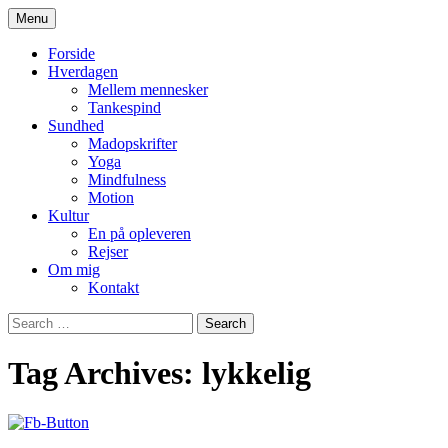
Skip
Menu
to
– en blog om hverdagens små glæder og
Quindeliv
content
Forside
udfordringer set fra et kvindeperspektiv
Hverdagen
Mellem mennesker
Tankespind
Sundhed
Madopskrifter
Yoga
Mindfulness
Motion
Kultur
En på opleveren
Rejser
Om mig
Kontakt
Search
for:
Tag Archives: lykkelig